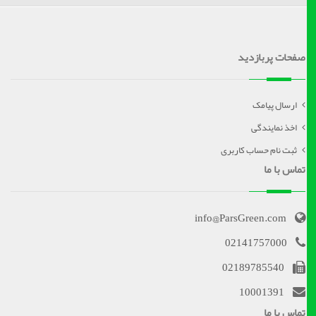
صفحات پربازدید
ارسال پیامک
اخذ نمایندگی
ثبت نام حساب کاربری
تماس با ما
info@ParsGreen.com
02141757000
02189785540
10001391
تماس با ما