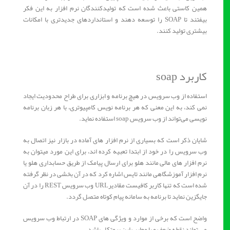
همین کاستی باعث شده است که تولیدکنندگان نرم‏ افزار به این فکر
بیفتند تا SOAP را توسعه دهند و استانداردهای جدیدتری با امکانات
بیشتری تولید کنند.
کاربرد soap
استفاده از وب سرویس در هیچ برنامه و ابزاری برای طراح محدودیت ایجاد
نمی کند، به این معنی که هر برنامه نویس کامپیوتری، با هر زبان برنامه
نویسی می‌تواند از وب سرویس soap استفاده نماید.
شایان ذکر است که بسیاری از نرم افزار های آماده در بازار نیز اتصال به
وب سرویس را در خود از ابتدا تعبیه کرده اند، برای این مورد میتوان به
نرم افزار های مالی مانند هلو برای ارسال پیامک از طریق حسابداری هلو یا
نرم افزار آموزشگاهی مانند تایس اشاره کرد که در آن بخشی در نظر گرفته
شده است که تنها کاربر کافیست مقادیرURL وب سرویس REST را در آن
جایگزین نماید تا برنامه به سامانه پیام کوتاه متصل گردد.
واضح است که برخی از موارد و ویژگی های SOAP در ارتباط وب سرویس
می تواند نقطه ضعف و یا معایب این پروتکل باشد.