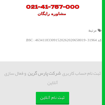
مرتبط:
کد BSC : 463411833091520262020658019-31964;
ثبت نام حساب کاربری
شرکت پارس گرین
و فعال سازی
آنلاین
ثبت نام آنلاین