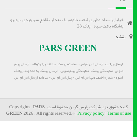
خیابان استاد مطهری (تخت طاووس) ، بعد از تقاطع سهروردی ، روبرو
باشگاه بانک سپه ، پلاک 28
نقشه
ارسال پیامک – ارسال اس ام اس - سامانه پیامک – سامانه پیام کوتاه - ارسال پیام
صوتی – نمایندگی پیامک – نمایندگی پیام صوتی - ارسال پیامک به محدوده – پیامک
انبوه - شماره اختصاصی اس ام اس - پنل اس ام اس - سامانه ارسال اس ام اس
کلیه حقوق نزد شرکت پارس گرین محفوظ است Copyrights
PARS
GREEN
2026 . All rights reserved.© |
Privacy policy
|
Terms of use