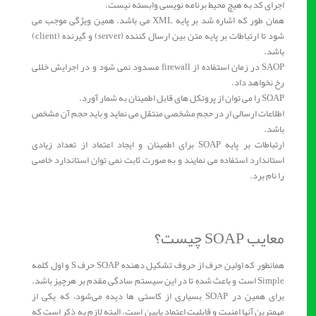
اجرای کد به هیچ محیط برنامه نویسی وابسته نیست.
همان طور که اشاره شد بر پایه XML می باشد. همین ویژگی موجب می
شود تا ارتباطات بر پایه متن بین ارسال کننده (server) و گیرنده (client)
باشد.
SAOP در زمان استفاده از firewall مسدود نمی شود و در اجرایش خللی
رخ نخواهد داد.
SOAP را می توان از پروتکل های قابل اطمینان به شمار آورد.
اطلاعات ارسالی ار در حجم مشخصی منتقل می نماید و باید حجم آن مشخص
باشد.
ارتباطات بر پایه SOAP برای اطمینان و ایجاد اعتماد از تعداد زیادی
استاندارد استفاده می نمایند و به صورت ثابت نمی توان استاندارد خاصی
را نام برد.
معایب SOAP چیست؟
همانطور که اولین حرف از حروف تشکیل دهنده ‏SOAP حرف S و اول کلمه
Simple است و باعث شده تا در این سیستم سادگی مقدم بر هرچیز باشد.
برای همین در SOAP بسیاری از کاستی ‏ها دیده می‌‏شود، که یکی از
مهمترین آنها امنیت و قابلیت اعتماد پایین است. البته لازم به ذکر است که