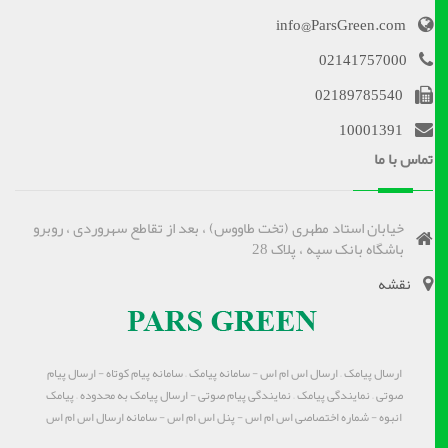
info@ParsGreen.com
02141757000
02189785540
10001391
تماس با ما
خیابان استاد مطهری (تخت طاووس) ، بعد از تقاطع سهروردی ، روبرو
باشگاه بانک سپه ، پلاک 28
نقشه
ارسال پیامک – ارسال اس ام اس - سامانه پیامک – سامانه پیام کوتاه - ارسال پیام
صوتی – نمایندگی پیامک – نمایندگی پیام صوتی - ارسال پیامک به محدوده – پیامک
انبوه - شماره اختصاصی اس ام اس - پنل اس ام اس - سامانه ارسال اس ام اس