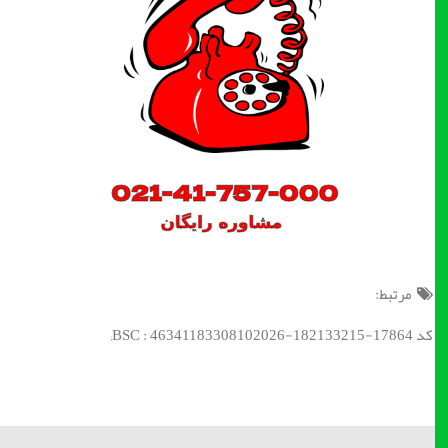
مرتبط:
کد BSC : 46341183308102026-182133215-17864;