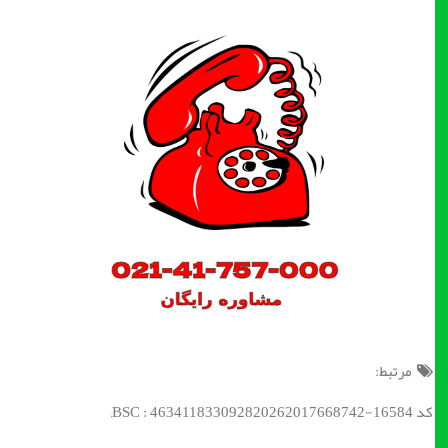
مرتبط:
کد BSC : 463411833092820262017668742-16584;