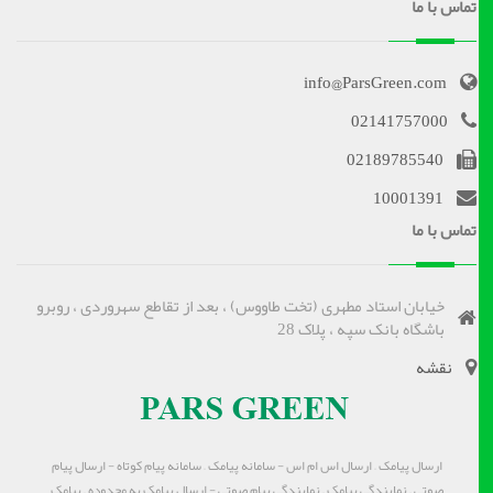
تماس با ما
info@ParsGreen.com
02141757000
02189785540
10001391
تماس با ما
خیابان استاد مطهری (تخت طاووس) ، بعد از تقاطع سهروردی ، روبرو
باشگاه بانک سپه ، پلاک 28
نقشه
ارسال پیامک – ارسال اس ام اس - سامانه پیامک – سامانه پیام کوتاه - ارسال پیام
صوتی – نمایندگی پیامک – نمایندگی پیام صوتی - ارسال پیامک به محدوده – پیامک