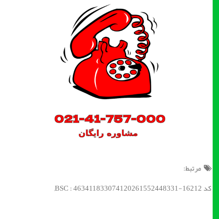
مرتبط:
کد BSC : 463411833074120261552448331-16212;