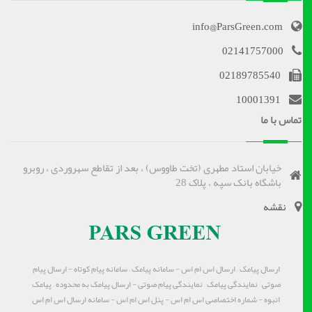
info@ParsGreen.com
02141757000
02189785540
10001391
تماس با ما
خیابان استاد مطهری (تخت طاووس) ، بعد از تقاطع سهروردی ، روبرو
باشگاه بانک سپه ، پلاک 28
نقشه
ارسال پیامک – ارسال اس ام اس - سامانه پیامک – سامانه پیام کوتاه - ارسال پیام
صوتی – نمایندگی پیامک – نمایندگی پیام صوتی - ارسال پیامک به محدوده – پیامک
انبوه - شماره اختصاصی اس ام اس - پنل اس ام اس - سامانه ارسال اس ام اس