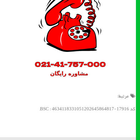
مرتبط:
کد BSC : 4634118331051202645864817-17916;