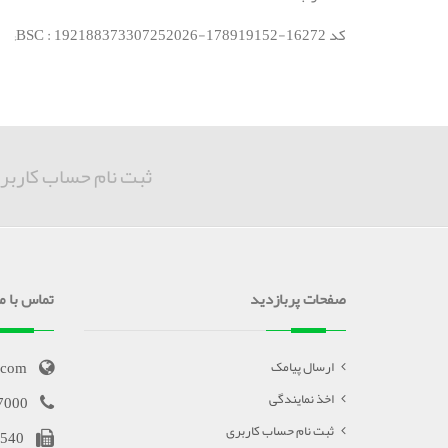
کد BSC : 192188373307252026-178919152-16272;
ثبت نام حساب کاربر
صفحات پربازدید
تماس با ما
.com
ارسال پیامک
اخذ نمایندگی
7000
ثبت نام حساب کاربری
540