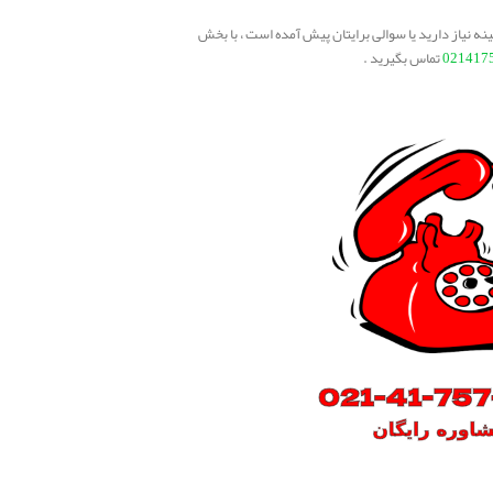
ه نیاز دارید یا سوالی برایتان پیش آمده است ، با بخش
021417
تماس بگیرید .