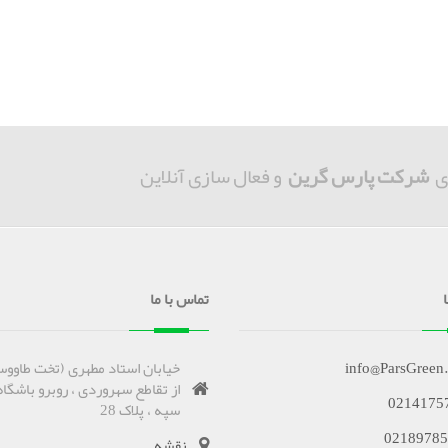
ی
شرکت پارس گرین
و فعال سازی آنلاین
تماس با ما
info@ParsGreen
خیابان استاد مطهری (تخت طاووس
از تقاطع سهروردی ، روبرو باشگاه
0214175
سپه ، پلاک 28
02189785
نقشه