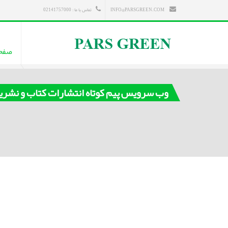
INFO@PARSGREEN.COM
تماس با ما : 02141757000
صفح
وب سرویس پیم کوتاه انتشارات کتاب و نشری