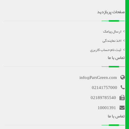
صفحات پربازدید
ارسال پیامک
اخذ نمایندگی
ثبت نام حساب کاربری
تماس با ما
info@ParsGreen.com
02141757000
02189785540
10001391
تماس با ما