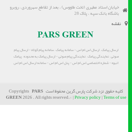
خیابان استاد مطهری (تخت طاووس) ، بعد از تقاطع سهروردی ، روبرو
باشگاه بانک سپه ، پلاک 28
نقشه
ارسال پیامک – ارسال اس ام اس - سامانه پیامک – سامانه پیام کوتاه - ارسال پیام
صوتی – نمایندگی پیامک – نمایندگی پیام صوتی - ارسال پیامک به محدوده – پیامک
انبوه - شماره اختصاصی اس ام اس - پنل اس ام اس - سامانه ارسال اس ام اس
کلیه حقوق نزد شرکت پارس گرین محفوظ است Copyrights
PARS
GREEN
2026 . All rights reserved.© |
Privacy policy
|
Terms of use