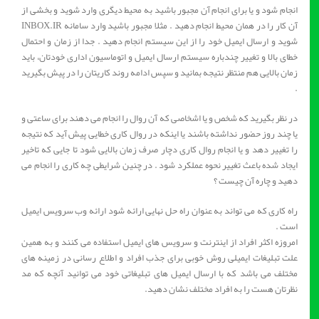
انجام شود و یا برای انجام آن مجبور باشید به محیط دیگری وارد شوید و بخشی از
آن کار را در همان محیط انجام دهید . مثلا مجبور باشید وارد سامانه INBOX.IR
شوید و ارسال ایمیل خود را از این سیستم انجام دهید . جدا از زمان و احتمال
خطای بالا و تغییر چندباره سیستم ارسال ایمیل و اتوماسیون اداری خودتان، باید
زمان بالایی هم منتظر نتیجه بمانید و سپس ادامه روند کاریتان را در پیش بگیرید
.
در نظر بگیرید که شخص و یا اشخاصی که آن روال را انجام می دهند برای ساعتی و
یا چند روز حضور نداشته باشند یا اینکه در روال کاری خطایی پیش آید که نتیجه
را تغییر دهد و یا انجام روال کاری دچار صرف زمان بالایی شود تا جایی که تاخیر
ایجاد شده باعث تغییر نحوه عملکرد شود . در چنین شرایطی چه کاری را انجام می
دهید و چاره آن چیست ؟
راه کاری که می تواند به عنوان راه حل نهایی ارائه شود ارائه وب سرویس ایمیل
است .
امروزه اکثر افراد از اینترنت و سرویس های ایمیل استفاده می کنند و به همین
علت تبلیغات ایمیلی روش خوبی برای جذب افراد و اطلاع رسانی در زمینه های
مختلف می باشد که با ارسال ایمیل های تبلیغاتی خود می توانید آنچه که مد
نظرتان هست را به افراد مختلف نشان دهید.