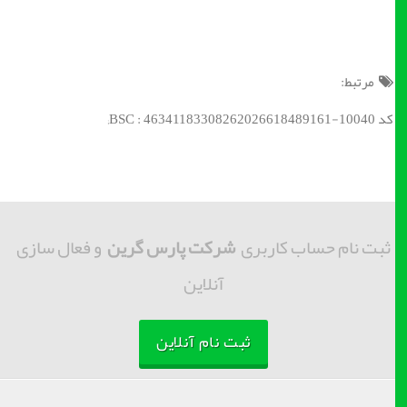
مرتبط:
کد BSC : 46341183308262026618489161-10040;
ثبت نام حساب کاربری
شرکت پارس گرین
و فعال سازی
آنلاین
ثبت نام آنلاین