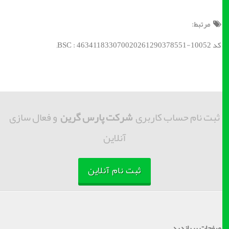
مرتبط:
کد BSC : 463411833070020261290378551-10052;
ثبت نام حساب کاربری
شرکت پارس گرین
و فعال سازی
آنلاین
ثبت نام آنلاین
صفحات پربازدید