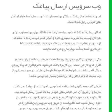
وب سرویس ارسال پیامک
امروزه استفاده از پیامک در اکثر برنامه های تحت وب، سایت ها و اپلیکیشن
های موبایل رایج شده است.
امکان پیشرفته API تحت وب یا همان WebService ، برای برنامه نویسان و
طراحان وب سایت کاربرد بسیاری دارد و آنها را قادر می سازد تا با استفاده
از سرویس های تحت وب، بتوانند پیامک های خود را با استفاده از خط
خریداری شده به آسانی ارسال و دریافت نمایند.
یکی از مهمترین کاربردهای پنل پیامک تحت وب قابلیت اتصال آن به نرم
افزار های خارجی است ، این کاربرد باعث می شود، تا نرم افزار های کاربردی
دیگر قادر باشند در شرایط مختلف پیامک ارسال نمایند. در مورد بسیاری از
وب سایت ها و نرم افزار ها این امکان بسیار حیاتی می باشد!
فرض کنید هم اکنون شما برنامه تحت وبی را جهت ارسال پیامک در اختیار
دارید و از طریق آن، اس ام اس های خود را به مخاطبین ارسال می نمایید.
اگر بخواهید به صورت خودکار مبلغ بدهی، پیام تبریک و... به مشتریان
خود ارسال کنید فقط کافی است از طریق وب سرویس این امکان را در
برنامه خود قرار دهید. به گونه ای که از طریق وب سرویس به سرور