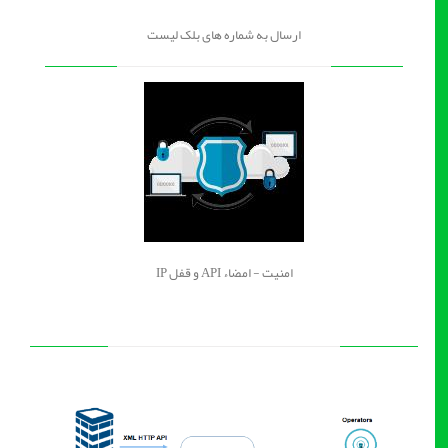
ارسال به شماره های بلک لیست
امنیت - امضاء API و قفل IP