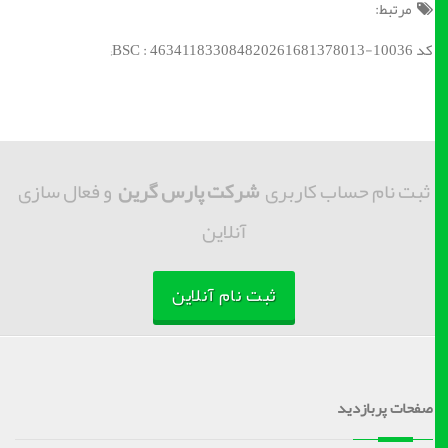
مرتبط:
کد BSC : 463411833084820261681378013-10036;
ثبت نام حساب کاربری
شرکت پارس گرین
و فعال سازی
آنلاین
ثبت نام آنلاین
صفحات پربازدید