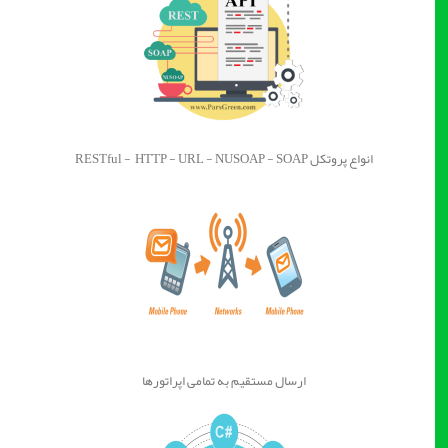
انواع پروتکل RESTful - HTTP - URL - NUSOAP - SOAP
ارسال مستقیم به تمامی اپراتورها