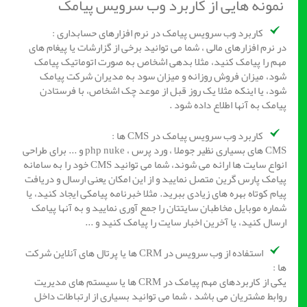
نمونه هایی از کاربرد وب سرویس پیامک
کاربرد وب سرویس پیامک در نرم افزارهای حسابداری :
در نرم افزارهای مالی ، شما می توانید برخی از گزارشات یا پیغام های
مهم را پیامک کنید، مثلا بدهی اشخاص به صورت اتوماتیک پیامک
شود، میزان فروش روزانه و میزان سود به مدیران شرکت پیامک
شود، یا اینکه مثلا یک روز قبل از موعد چک اشخاص، با فرستادن
پیامک به آنها اطلاع داده شود .
کاربرد وب سرویس پیامک در CMS ها :
CMS های بسیاری نظیر جوملا ، ورد پرس ، php nuke و ... برای طراحی
انواع سایت ها ارائه می شوند، شما می توانید CMS خود را به سامانه
پیامک پارس گرین متصل نمایید و از این امکان یعنی ارسال و دریافت
پیام کوتاه بهره های زیادی ببرید. مثلا خبرنامه پیامکی ایجاد کنید، یا
شماره موبایل مخاطبان سایتتان را جمع آوری نمایید و به آنها پیامک
ارسال کنید، یا آخرین اخبار سایت را پیامک کنید و ...
استفاده از وب سرویس در CRM ها یا پرتال های آنلاین شرکت
ها :
یکی از کاربردهای مهم پیامک در CRM ها یا سیستم های مدیریت
روابط مشتریان می باشد ، شما می توانید بسیاری از ارتباطات داخل