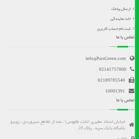
ارسال پیامک
اخذ نمایندگی
ثبت نام حساب کاربری
تماس با ما
info@ParsGreen.com
02141757000
02189785540
10001391
تماس با ما
خیابان استاد مطهری (تخت طاووس) ، بعد از تقاطع سهروردی ، روبرو
باشگاه بانک سپه ، پلاک 28
نقشه