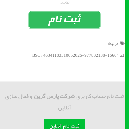
نمایید.
مرتبط:
کد BSC : 46341183310052026-977832138-16604;
ثبت نام حساب کاربری
شرکت پارس گرین
و فعال سازی
آنلاین
ثبت نام آنلاین