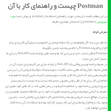
Postman چیست و راهنمای کار با آن
در این مطلب قصد داریم در مورد راهنمای استفاده از postman و روش تست
وب
سرویس
با postman را خدمتتان توضیح دهیم.
معرفی کوتاه
به نظر می رسد اگر بخواهیم در یک جمله مهمترین خصوصیت و ویژگی کاربردی نرم
افزار و افزونه Postman را نام ببریم باید چنین بگوییم:
Postman امکان تست ، اجرا و بررسی کد ها و متد های نوشته شده WebAPI را برای ما
بسیار آسان می سازد.
در محیط برنامه نویسی وقتی یک Web API را پیاده سازی می کنیم برای تست آن در
همان محیط ، ناچاریم کد هایی سمت کلاینت بنویسیم که بتوانیم خروجی آن را بررسی
نماییم، یعنی باید کد اصلی که قرار هست بنویسیم را شبیه سازی کنیم، اما همیشه
انجام این کار برای ما از نظر زمانی مقرون به صرفه نیست و ما دوست داریم بسیار
سریع خروجی برنامه خود را مشاهده کنیم و در زمان هایی که در کد های خود تغییر می
دهیم به آسانی بتوانیم خروجی و نتیجه تغییرات خود را نیز ملاحظه نماییم. همچنین در
برخی از مواقع تست خروجی توسط برنامه اصلی کار دشوار و پر چالشی است. بنابرین
وجود یک نرم افزار واسط برای این کار بسیار کارآمد بوده و استفاده از آن به ما کمک
شایانی خواهد کرد.