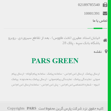
02189785540
10001391
تماس با ما
خیابان استاد مطهری (تخت طاووس) ، بعد از تقاطع سهروردی ، روبرو
باشگاه بانک سپه ، پلاک 28
نقشه
ارسال پیامک – ارسال اس ام اس - سامانه پیامک – سامانه پیام کوتاه - ارسال پیام
صوتی – نمایندگی پیامک – نمایندگی پیام صوتی - ارسال پیامک به محدوده – پیامک
انبوه - شماره اختصاصی اس ام اس - پنل اس ام اس - سامانه ارسال اس ام اس
کلیه حقوق نزد شرکت پارس گرین محفوظ است Copyrights
PARS