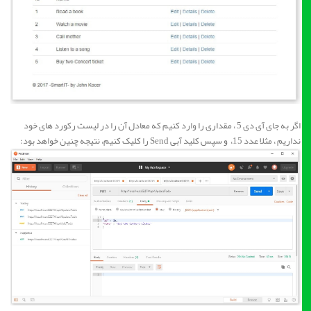
اگر به جای آی دی 5 ، مقداری را وارد کنیم که معادل آن را در لیست رکورد های خود
نداریم ، مثلا عدد 15، و سپس کلید آبی Send را کلیک کنیم، نتیجه چنین خواهد بود: