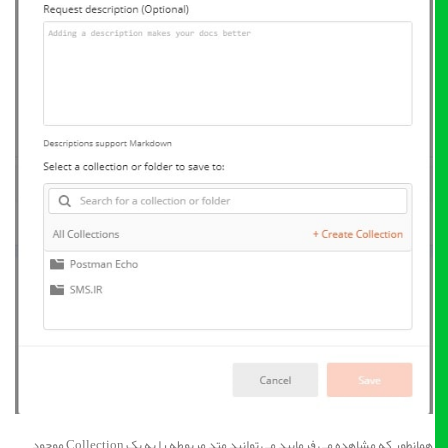
همانطور که مشاهده می فرمایید می توانید متد مربوطه را به یک Collection موجود