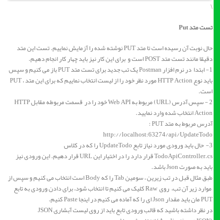
\
تست متد Put
حال نوبت آن رسیده است تا متد PUT نوشته شده را آزمایش نماییم. تست این متد
دقیقا مانند تست متد POST است و برای این کار نیز باید چهار کار انجام دهیم.
1- ابتدا در نرم افزار Postman یک تب جدید برای تست متد PUT باز می کنیم و سپس
باید نوع HTTP Action مورد نظر خود را از لیست انتخاب نماییم که برای این متد ، PUT
است.
2 - سپس آدرس (URL) مربوط به Web API خود را در قسمت مربوطه مقابل HTTP
Action انتخاب شده وارد نمایید.
آدرس مربوط به متد PUT :
http://localhost:63274/api/UpdateTodo
3- حال باید ورودی مورد نیاز تابع UpdateTodo را که در کلاس
TodoApiController.cs قرار دارد را در اختیار این URL قرار دهیم. این ورودی نیز
باید به صورت Json باشد.
طبق مثال قبل در تب زیرین ، سومین Tab را که Body است انتخاب می کنیم و سپس از
موارد زیر آن تب، روی Raw کلیک می کنیم تا انتخاب شود، برای دادن ورودی به تابع
PUT مان باید مقدار Json ای را که آماده می کنیم در اینجا Paste کنیم.
در نظر داشته باشید که قالب ورودی تابع باید از روی لیست آبشاری JSON