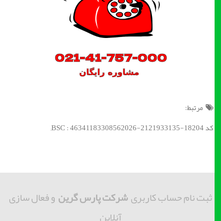
مرتبط:
کد BSC : 46341183308562026-2121933135-18204;
ثبت نام حساب کاربری
شرکت پارس گرین
و فعال سازی
آنلاین