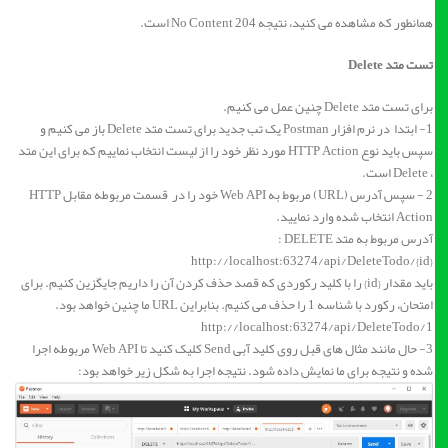
همانطور که مشاهده می کنید، نتیجه 204 No Content است.
تست متد Delete
برای تست متد Delete چنین عمل می کنیم.
1- ابتدا در نرم افزار Postman یک تب جدید برای تست متد Delete باز می کنیم و
سپس باید نوع HTTP Action مورد نظر خود را از لیست انتخاب نماییم که برای این متد
، Delete است.
2 - سپس آدرس (URL) مربوط به Web API خود را در قسمت مربوطه مقابل HTTP
Action انتخاب شده وارد نمایید.
آدرس مربوط به متد DELETE :
http://localhost:63274/api/DeleteTodo/{id}
باید مقدار {id} را با کلید رکوردی که قصد حذف کردن آن را داریم جایگزین کنیم. برای
امتحان، رکورد با شناسه 1 را حذف می کنیم. بنابراین URL ما چنین خواهد بود.
http://localhost:63274/api/DeleteTodo/1
3- حال مانند مثال های قبل روی کلید آبی Send کلیک کنید تا Web API مربوطه اجرا
شده و نتیجه برای ما نمایش داده شود. نتیجه اجرا به شکل زیر خواهد بود: