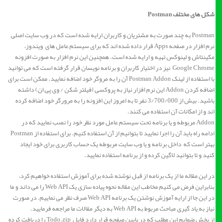
شکل های مختلف Postman
Postman به چند صورت به مشتریان و کاربران ارایه شده است که در وب سایت اصلی
نرم افزار در صفحه Apps قرار داده شده اند که برای سیستم عامل های ویندوز،
مکینتاش و لینوکس تهیه و ارایه شده است. همچنین این نرم افزار به صورت افزونه
Google Chrome نیز در اختیار کاربران و برنامه نویسان قرار گرفته است که می توانید
با استفاده از لینک Postman Addon آن را به مروگر خود اضافه نمایید. ممکن است برای
اضافه کردن Addon این نرم افزار نیاز به پروکسی (فیلتر شکن / وی پی ان) داشته
باشید. بیش از 3/700/000 نفر تا به امروز این افزونه را به مرورگر خود اضافه کرده
اند و از امکانات آن استفاده می کنند.
Addon مربوطه و یا برنامه تحت سیستم عامل مورد نظر خود را نصب نمایید که در
ادامه راه باید آن را اجرا نمایید تا بتوانیم از آن استفاده کنیم. برای استفاده از Postman
بهتر است که داخل برنامه و یا وب سایت مربوطه یک حساب کاربری برای خود ایجاد
کنید و تا بتوانید لاگین کرده و از برنامه استفاده نمایید.
در این مقاله ما از یک برنامه از قبل نوشته شده برای آموزش استفاده خواهیم کرد،
بنابراین فرض می کنیم مخاطب این مقاله نحوه پیاده سازی یک Web API را می داند و ما
در این جا از ارایه آموزش نوشتن یک برنامه Web API صرف نظر می نماییم. در صورت
نیاز به یاد گیری مباحث مربوط به Web API به دیگر مقالات ما مراجعه فرمایید.
از بخش ضمایم این مطلب که در پایین صفحه قرار دارد فایل Todo.zip را دریافت کرده