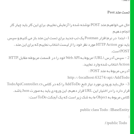
تست متد Post
حال می خواهیم متد POST نوشته شده را آزمایش نماییم. برای این کار باید چهار کار
انجام دهیم
1- ابتدا در نرم افزار Postman یک تب جدید برای تست این متد باز می کنیم و سپس
باید نوع HTTP Action مورد نظر خود را از لیست انتخاب نماییم که برای این متد ،
POST است.
2 - سپس آدرس (URL) مربوط به Web API خود را در قسمت مربوطه مقابل HTTP
Action انتخاب شده وارد نمایید.
آدرس مربوط به متد POST :
http://localhost:63274/api/AddTodo
3- حال باید ورودی مورد نیاز تابع AddToDo را که در کلاس TodoApiController.cs
قرار دارد را در اختیار این URL قرار دهیم. این ورودی باید به صورت Json باشد.
کلاس مربوط به Object ما به شک زیر است که یک آبجکت ToDo است:
public class Todo : IBaseEntity
{
public Todo();