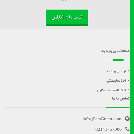
ثبت نام آنلاین
صفحات پربازدید
ارسال پیامک
اخذ نمایندگی
ثبت نام حساب کاربری
تماس با ما
info@ParsGreen.com
02141757000