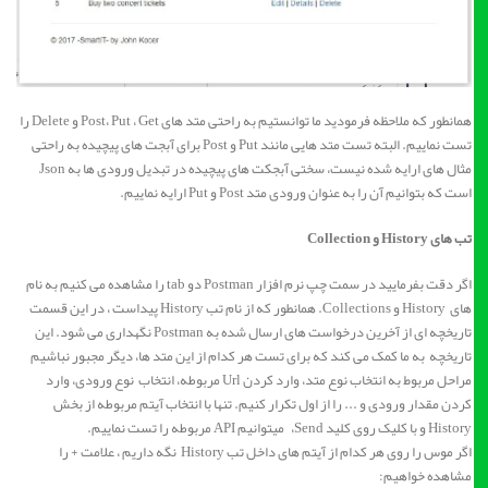
همانطور که ملاحظه فرمودید ما توانستیم به راحتی متد های Post، Put ، Get و Delete را
تست نماییم. البته تست متد هایی مانند Put و Post برای آبجت های پیچیده به راحتی
مثال های ارایه شده نیست، سختی آبجکت های پیچیده در تبدیل ورودی ها به Json
است که بتوانیم آن را به عنوان ورودی متد Post و Put ارایه نماییم.
تب های History و Collection
اگر دقت بفرمایید در سمت چپ نرم افزار Postman دو tab را مشاهده می کنیم به نام
های History و Collections. همانطور که از نام تب History پیداست ، در این قسمت
تاریخچه ای از آخرین درخواست های ارسال شده به Postman نگهداری می شود. این
تاریخچه به ما کمک می کند که برای تست هر کدام از این متد ها، دیگر مجبور نباشیم
مراحل مربوط به انتخاب نوع متد، وارد کردن Url مربوطه، انتخاب نوع ورودی، وارد
کردن مقدار ورودی و ... را از اول تکرار کنیم. تنها با انتخاب آیتم مربوطه از بخش
History و با کلیک روی کلید Send، میتوانیم API مربوطه را تست نماییم.
اگر موس را روی هر کدام از آیتم های داخل تب History نگه داریم ، علامت + را
مشاهده خواهیم: