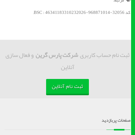
کد BSC : 46341183310232026-968871014-32056;
ثبت نام حساب کاربری
شرکت پارس گرین
و فعال سازی
آنلاین
ثبت نام آنلاین
صفحات پربازدید