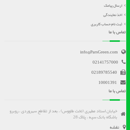
ارسال پیامک
اخذ نمایندگی
ثبت نام حساب کاربری
تماس با ما
info@ParsGreen.com
02141757000
02189785540
10001391
تماس با ما
خیابان استاد مطهری (تخت طاووس) ، بعد از تقاطع سهروردی ، روبرو
باشگاه بانک سپه ، پلاک 28
نقشه