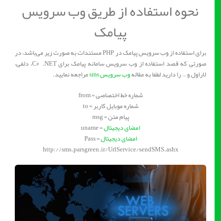
نحوه استفاده از طریق وب سرویس
پیامک
برای استفاده از وب سرویس پیامک در PHP مستندات به صورت زیر می‌باشد، در
صورتی که قصد استفاده از وب سرویس سامانه پیامک برای C# .NET، دلفی،
لاراول و… را دارید لطفا به مقاله
وب سرویس sms
مراجعه نمایید.
شماره خط اختصاصی = from
شماره موبایل کاربر = to
پیام متن = msg
امضای دیجیتال
= uname
امضای دیجیتال
= Pass
http://sms.parsgreen.ir/UrlService/sendSMS.ashx